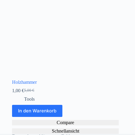
Holzhammer
1,00
€
5,00
€
Ursprünglicher
Aktueller
Preis
Preis
Tools
war:
ist:
5,00 €
1,00 €.
In den Warenkorb
Compare
Schnellansicht