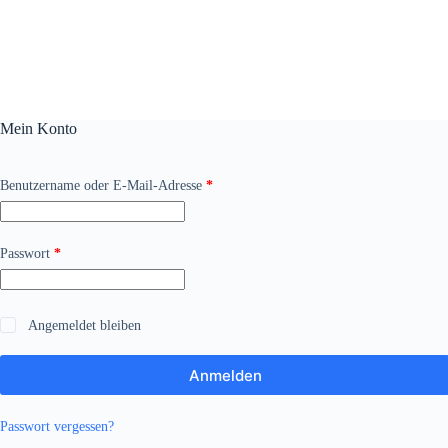
Zum
Inhalt
springen
Mein Konto
Erforderlich
Benutzername oder E-Mail-Adresse
*
Erforderlich
Passwort
*
Angemeldet bleiben
Anmelden
Passwort vergessen?